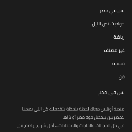
بس في مصر
حواديت نص الليل
رياضة
غير مصنف
فسحة
فن
بس في مصر
منصة أونلاين معاك لحظة بلحظة بتقدملك كل اللي يهمنا
كمصريين بيحصل جوه مصر أو برّاها
في كل المجالات والحاجات والمحتاجات… أكل، شرب، رياضة، فن،