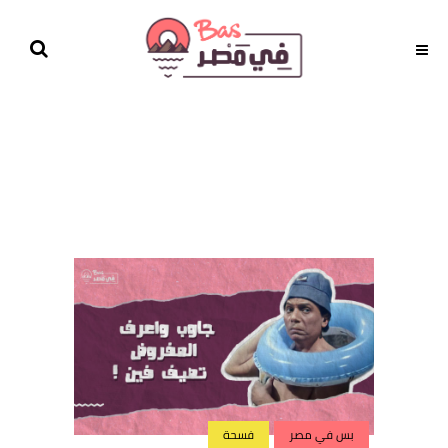
بس في مصر
فسحة